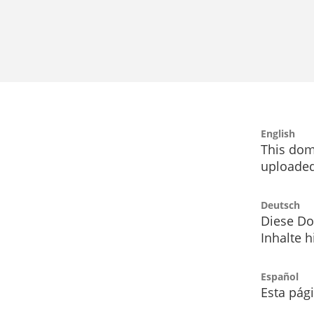
English
This dom
uploaded
Deutsch
Diese Do
Inhalte h
Español
Esta pág