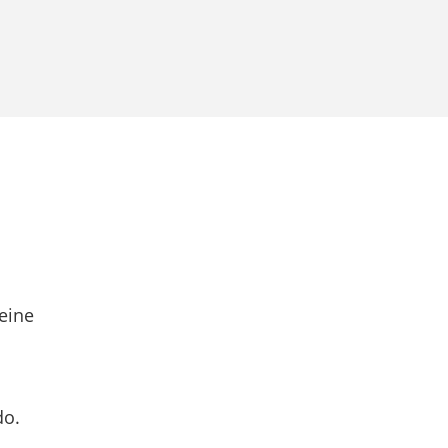
eine
do.