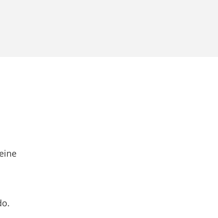
eine
do.