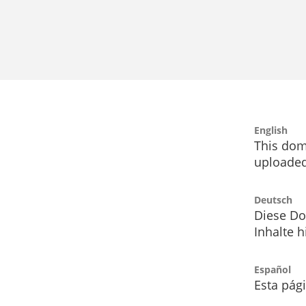
English
This dom
uploaded
Deutsch
Diese Do
Inhalte h
Español
Esta pág