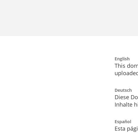
English
This dom
uploaded
Deutsch
Diese Do
Inhalte h
Español
Esta pág