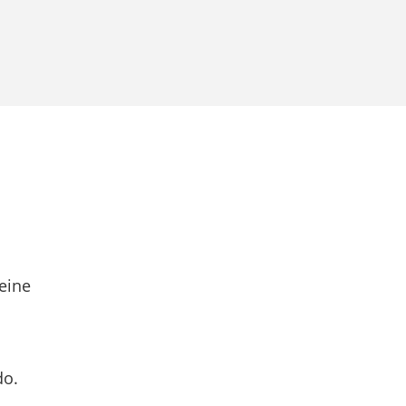
eine
do.