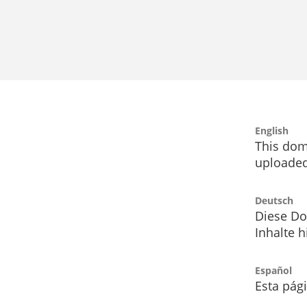
English
This dom
uploaded
Deutsch
Diese Do
Inhalte h
Español
Esta pág