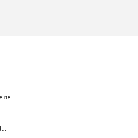
eine
do.