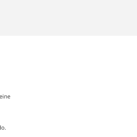
eine
do.