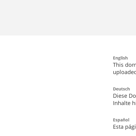
English
This dom
uploaded
Deutsch
Diese Do
Inhalte h
Español
Esta pág